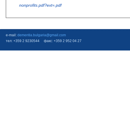
nonprofits.pdf?ext=.pdf
e-mail:
dementia.bulgaria@gmail.com
тел: +359 2 9230544 факс: +359 2 952 04 27